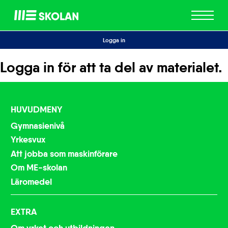
ME
Skolan
Logga in
Logga in för att ta del av materialet.
HUVUDMENY
Gymnasienivå
Yrkesvux
Att jobba som maskinförare
Om ME-skolan
Läromedel
EXTRA
Om yrket och utbildningen