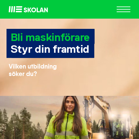
ME
Skolan
Bli maskinförare
Styr din framtid
Vilken utbildning
söker du?