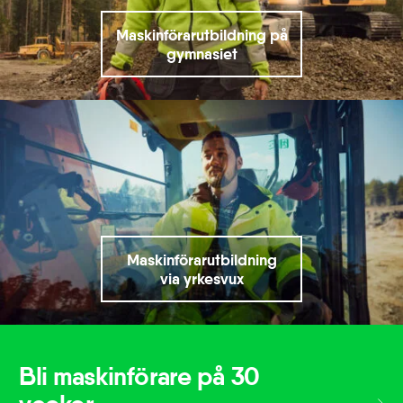
Maskinförarutbildning på
gymnasiet
Maskinförarutbildning
via yrkesvux
Bli maskinförare på 30