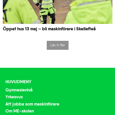
Öppet hus 13 maj – bli maskinförare i Skellefteå
Läs in fler
HUVUDMENY
Gymnasienivå
Yrkesvux
Att jobba som maskinförare
Om ME-skolan