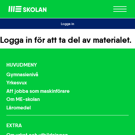
ME
Skolan
Logga in
Logga in för att ta del av materialet.
HUVUDMENY
Gymnasienivå
Yrkesvux
Att jobba som maskinförare
Om ME-skolan
Läromedel
EXTRA
Om yrket och utbildningen