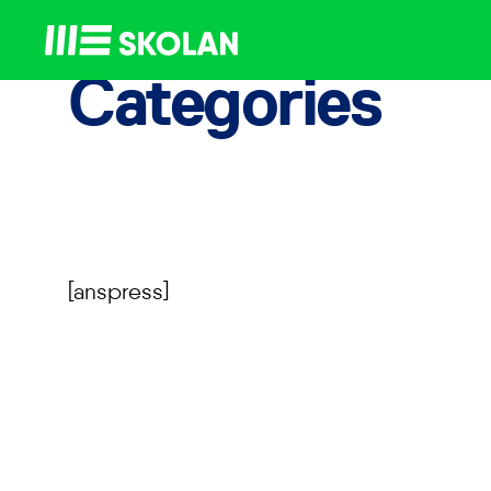
ME
Skolan
Categories
[anspress]