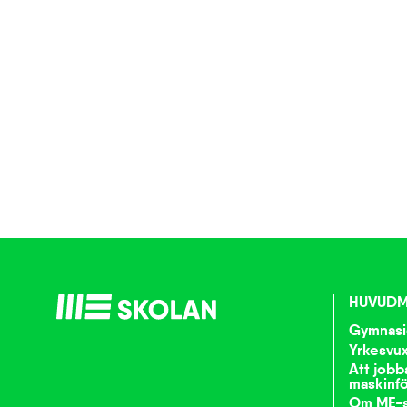
HUVUDM
Gymnasi
Yrkesvu
Att jobb
maskinfö
Om ME-s