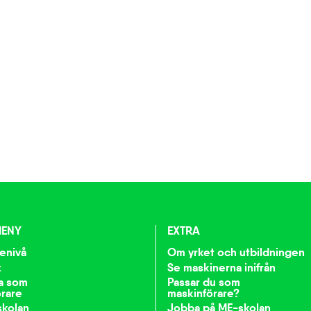
ENY
EXTRA
enivå
Om yrket och utbildningen
x
Se maskinerna inifrån
a som
Passar du som
rare
maskinförare?
kolan
Jobba på ME-skolan