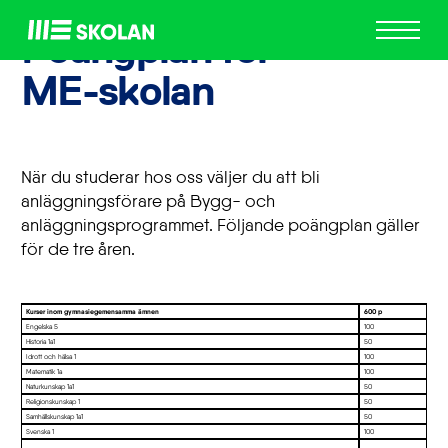
ME
Poängplan för
Skolan
ME-skolan
När du studerar hos oss väljer du att bli
anläggningsförare på Bygg- och
anläggningsprogrammet. Följande poängplan gäller
för de tre åren.
Kurser inom gymnasiegemensamma ämnen
600 p
Engelska 5
100
Historia 1a1
50
Idrott och hälsa 1
100
Matematik 1a
100
Naturkunskap 1a1
50
Religionskunskap 1
50
Samhällskunskap 1a1
50
Svenska 1
100