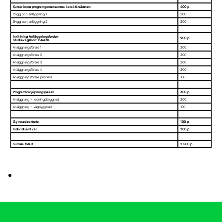
Kurser inom programgemensamma karaktärsämnen
400 p
Bygg och anläggning 1
200
Bygg och anläggning 2
200
Inriktning Anläggningsfordon
900 p
Studievägskod: BAANL
Anläggningsförare 1
200
Anläggningsförare 2
200
Anläggningsförare 3
200
Anläggningsförare 4
200
Anläggningsförare process
100
Programfördjupningspaket
300 p
Anläggning – ledningsbyggnad
200
Anläggning – vägbyggnad
100
Gymnasiearbete
100 p
Individuellt val
200 p
Summa totalt
2 500 p