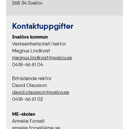
268 34 Svalöv
Kontaktuppgifter
Svalövs kommun
Verksamhetschef/rektor
Magnus Lindkvist
magnus.lindkvist@svalov.se
0418-66 61 04
Biträdande rektor
David Olausson
david.olausson@svalov.se
0418-66 61 02
ME-skolan
Annelie Forsell
annelie.forsell@me.se