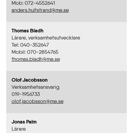
Mob: 072-4552641
anders.hultstrand@me.se
Thomas Bladh
Lärare, verksamhetsutvecklare
Tel: 040-352647
Mobil: 070-2854765
thomas.bladh@me.se
Olof Jacobsson
Verksamhetsansvarig
019-1956733
olof.jacobsson@me.se
Jonas Palm
Lärare