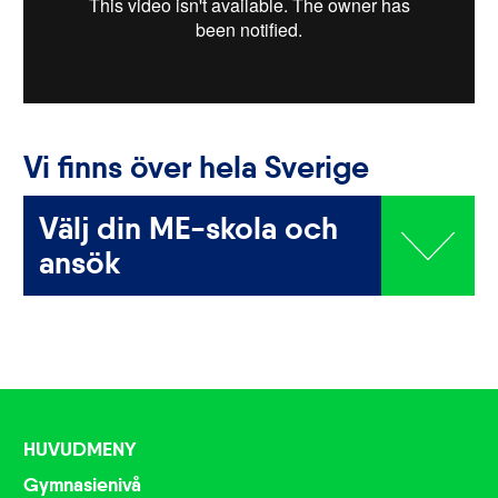
Vi finns över hela Sverige
Välj din ME-skola och
ansök
Kiruna
Linköping
HUVUDMENY
Skellefteå
Gymnasienivå