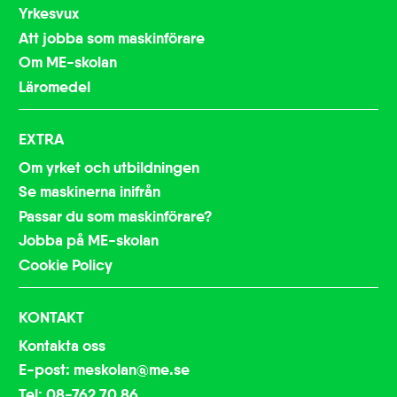
Yrkesvux
Att jobba som maskinförare
Sthlm/Bålsta
Om ME-skolan
Läromedel
Svalöv
EXTRA
Uppsala
Om yrket och utbildningen
Se maskinerna inifrån
Passar du som maskinförare?
Jobba på ME-skolan
Cookie Policy
KONTAKT
Kontakta oss
E-post: meskolan@me.se
Tel: 08-762 70 86