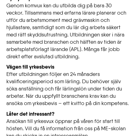
Genom komvux kan du utbilda dig på bara 30
veckor. Tillsammans med erfarna lärare planerar och
utför du arbetsmoment med grävmaskin och
hjullastare, samtidigt som du lär dig arbeta säkert
med rätt skyddsutrustning. Utbildningen sker i nära
samarbete med branschen och hälften av tiden är
arbetsplatsförlagt lärande (APL). Många får jobb
direkt efter avslutad utbildning.
Vägen till yrkesbevis
Efter utbildningen följer en 24 månaders
kvalificeringsperiod som lärling. Du behöver själv
söka anställning och får lärlingslön under tiden du
arbetar. När du uppfyllt branschens krav kan du
ansöka om yrkesbevis – ett kvitto på din kompetens.
Låter det intressant?
Ansökan till yrkesvux öppnar på våren för start till
hösten. Vill du få information från oss på ME-skolan
kan du skicka in en intresseanmälan.