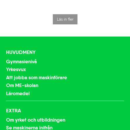
Läs in fler
HUVUDMENY
Gymnasienivå
Yrkesvux
Att jobba som maskinförare
Om ME-skolan
Läromedel
EXTRA
Om yrket och utbildningen
Se maskinerna inifrån