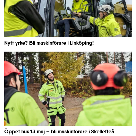
Nytt yrke? Bli maskinförare i Linköping!
Öppet hus 13 maj – bli maskinförare i Skellefteå