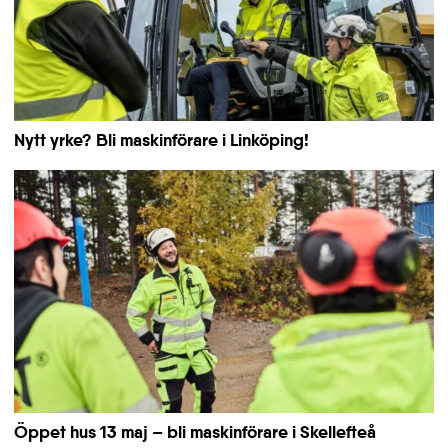
Nytt yrke? Bli maskinförare i Linköping!
Öppet hus 13 maj – bli maskinförare i Skellefteå