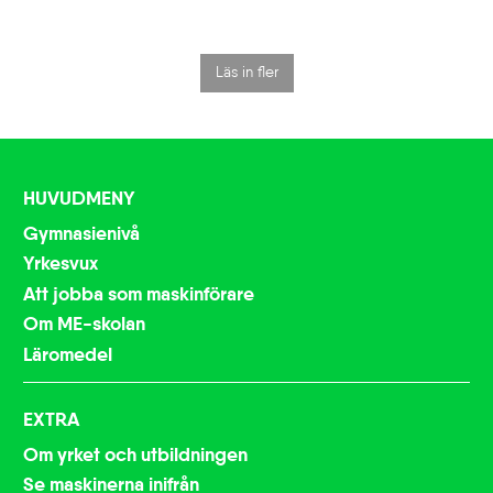
Läs in fler
HUVUDMENY
Gymnasienivå
Yrkesvux
Att jobba som maskinförare
Om ME-skolan
Läromedel
EXTRA
Om yrket och utbildningen
Se maskinerna inifrån