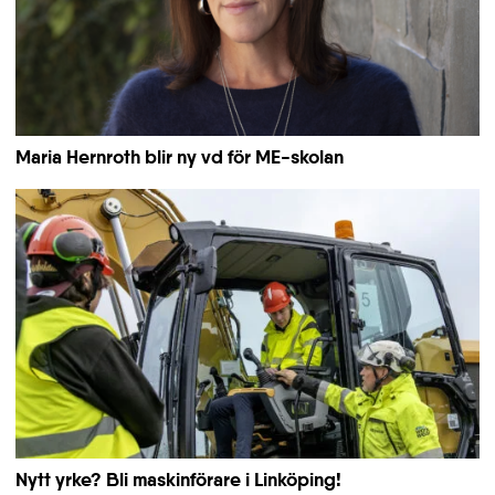
Maria Hernroth blir ny vd för ME-skolan
Nytt yrke? Bli maskinförare i Linköping!