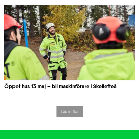
Öppet hus 13 maj – bli maskinförare i Skellefteå
Läs in fler