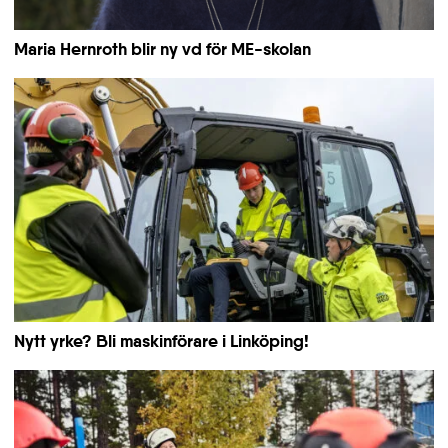
Maria Hernroth blir ny vd för ME-skolan
Nytt yrke? Bli maskinförare i Linköping!