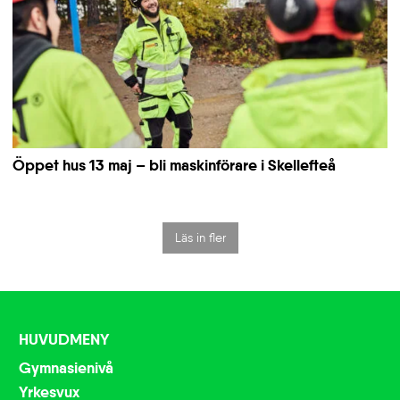
Öppet hus 13 maj – bli maskinförare i Skellefteå
Läs in fler
HUVUDMENY
Gymnasienivå
Yrkesvux