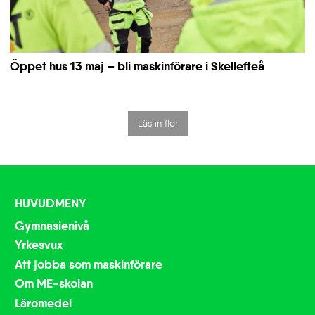
Öppet hus 13 maj – bli maskinförare i Skellefteå
Läs in fler
HUVUDMENY
Gymnasienivå
Yrkesvux
Att jobba som maskinförare
Om ME-skolan
Läromedel