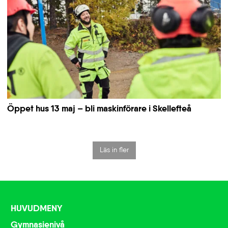
Öppet hus 13 maj – bli maskinförare i Skellefteå
Läs in fler
HUVUDMENY
Gymnasienivå