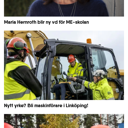
Maria Hernroth blir ny vd för ME-skolan
Nytt yrke? Bli maskinförare i Linköping!